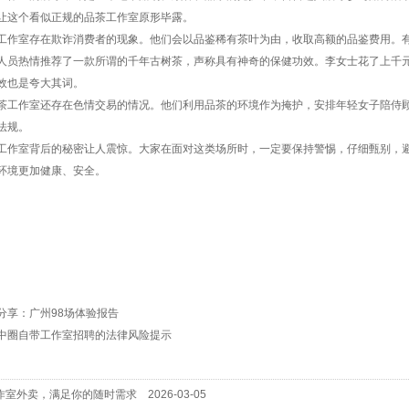
让这个看似正规的品茶工作室原形毕露。
工作室存在欺诈消费者的现象。他们会以品鉴稀有茶叶为由，收取高额的品鉴费用。
人员热情推荐了一款所谓的千年古树茶，声称具有神奇的保健功效。李女士花了上千
效也是夸大其词。
茶工作室还存在色情交易的情况。他们利用品茶的环境作为掩护，安排年轻女子陪侍
法规。
工作室背后的秘密让人震惊。大家在面对这类场所时，一定要保持警惕，仔细甄别，
环境更加健康、安全。
分享：广州98场体验报告
中圈自带工作室招聘的法律风险提示
作室外卖，满足你的随时需求
2026-03-05