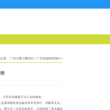
的位置：
广州大圈小圈经纪
>
广州高端喝茶预约
>
秘密
溢，可背后却藏着不为人知的秘密。
上是邀请顾客来品鉴各类名贵茶叶，讲解茶文化。
动。警方在一次突击检查中，当场抓获了多名赌徒